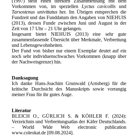
(1997) stellt einen direkten Zusammenhang mit dem
Vorkommen von, im speziellen
Lyctus cavicollis
und
Tarsostenus univittatus
her. Im Übrigen entsprechen die
Fundzeit und das Funddatum den Angaben von NIEHUIS
(2013), dessen Funde zwischen Juni und August in der
Zeit von 17 Uhr – 21 Uhr gelangen.
Insgesamt bietet NIEHUIS (2013) eine sehr gute
zusammenfassende Übersicht über Merkmale, Verbreitung
und Lebensgewohnheiten.
Der Fund von bisher nur einem Exemplar deutet auf ein
noch sehr individuenschwaches Vorkommen (knapp über
der Nachweisgrenze) hin.
Danksagung
Ich danke Hans-Joachim Grunwald (Arnsberg) für die
kritische Durchsicht des Manuskripts sowie vorrangig
meiner Frau für ihr gutes Auge.
Literatur
BLEICH O., GÜRLICH S. & KÖHLER F. (2024):
Verzeichnis und Verbreitungsatlas der Käfer Deutschlands.
– World Wide Web electronic publication
www.coleokat.de [09.08.2024].