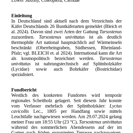
Lower Saxony, Coleoptera, Cleridae
Einleitung
In Deutschland sind aktuell nach dem Verzeichnis der
Käfer Deutschlands 26 Buntkäferarten gemeldet (Bleich et
al. 2024). Davon sind zwei Arten der Gattung
Tarsostenus
zuzuordnen.
Tarsostenus univittatus
ist als deutlich
thermophile Art national hauptsächlich auf Wärmeinseln
beschränkt (Oberrheingraben, Südhessen, Rheinland-
Pfalz; vgl. BLEICH et. al 2024). International kann die Art
als kosmopolitisch bezeichnet werden.
Tarsostenus
univittatus
ist nahrungstechnisch auf Splitnholzkäfer
(Lycidae) sowie auch Bohrkäfer (Bostrichidae)
spezialisiert.
Fundbericht
Westlich des konkreten Fundortes wird temporär
regionales Scheitholz gelagert. Seit diesem Jahr konnte
vom Verfasser mehrfach der Splintholzkäer:
Lyctus
cavicollis
Lec., 1805 per Handfang sowie mittels
Leuchtfalle nachgewiesen werden. Am 29.07.2024 gelang
meiner Frau um 18:55 Uhr (23 °C),
Tarsostenus univittatus
während des sommerlichen Abendessens auf der im
Garten nach Süden exponierten Terrasse nachzuweisen.