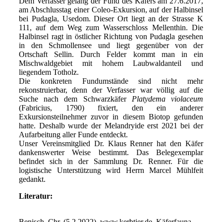
Dem Verfasser gelang der Fund des Käfers am 27.6.2017,
am Abschlusstag einer Coleo-Exkursion, auf der Halbinsel
bei Pudagla, Usedom. Dieser Ort liegt an der Strasse K
111, auf dem Weg zum Wasserschloss Mellenthin. Die
Halbinsel ragt in östlicher Richtung von Pudagla gesehen
in den Schmollensee und liegt gegenüber von der
Ortschaft Sellin. Durch Felder kommt man in ein
Mischwaldgebiet mit hohem Laubwaldanteil und
liegendem Totholz.
Die konkreten Fundumstände sind nicht mehr
rekonstruierbar, denn der Verfasser war völlig auf die
Suche nach dem Schwarzkäfer
Platydema violaceum
(Fabricius, 1790) fixiert, den ein anderer
Exkursionsteilnehmer zuvor in diesem Biotop gefunden
hatte. Deshalb wurde der Melandryide erst 2021 bei der
Aufarbeitung aller Funde entdeckt.
Unser Vereinsmitglied Dr. Klaus Renner hat den Käfer
dankenswerter Weise bestimmt. Das Belegexemplar
befindet sich in der Sammlung Dr. Renner. Für die
logistische Unterstützung wird Herrn Marcel Mühlfeit
gedankt.
Literatur:
Benisch, Chr. (5.2.2022), www.kerbtier.de, Käferfauna