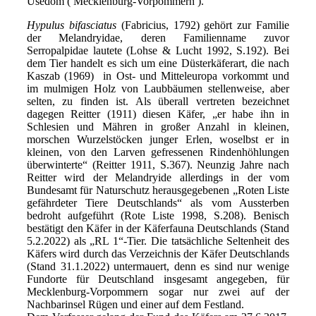
Usedom ( Mecklenburg-Vorpommern ).
Hypulus bifasciatus
(Fabricius, 1792) gehört zur Familie
der Melandryidae, deren Familienname zuvor
Serropalpidae lautete (Lohse & Lucht 1992, S.192). Bei
dem Tier handelt es sich um eine Düsterkäferart, die nach
Kaszab (1969) in Ost- und Mitteleuropa vorkommt und
im mulmigen Holz von Laubbäumen stellenweise, aber
selten, zu finden ist. Als überall vertreten bezeichnet
dagegen Reitter (1911) diesen Käfer, „er habe ihn in
Schlesien und Mähren in großer Anzahl in kleinen,
morschen Wurzelstöcken junger Erlen, woselbst er in
kleinen, von den Larven gefressenen Rindenhöhlungen
überwinterte“ (Reitter 1911, S.367). Neunzig Jahre nach
Reitter wird der Melandryide allerdings in der vom
Bundesamt für Naturschutz herausgegebenen „Roten Liste
gefährdeter Tiere Deutschlands“ als vom Aussterben
bedroht aufgeführt (Rote Liste 1998, S.208). Benisch
bestätigt den Käfer in der Käferfauna Deutschlands (Stand
5.2.2022) als „RL 1“-Tier. Die tatsächliche Seltenheit des
Käfers wird durch das Verzeichnis der Käfer Deutschlands
(Stand 31.1.2022) untermauert, denn es sind nur wenige
Fundorte für Deutschland insgesamt angegeben, für
Mecklenburg-Vorpommern sogar nur zwei auf der
Nachbarinsel Rügen und einer auf dem Festland.