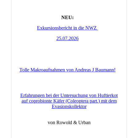
NEU:
Exkursionsbericht in die NWZ
25.07.2026
Tolle Makroaufnahmen von Andreas J Baumann!
Erfahrungen bei der Untersuchung von Huftierkot
auf coprobionte Käfer (Coleoptera part.) mit dem
Evasionskollektor
von Rowold & Urban