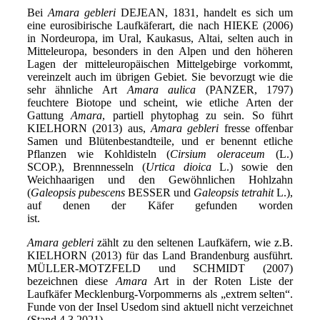
Bei
Amara gebleri
DEJEAN, 1831, handelt es sich um
eine eurosibirische Laufkäferart, die nach HIEKE (2006)
in Nordeuropa, im Ural, Kaukasus, Altai, selten auch in
Mitteleuropa, besonders in den Alpen und den höheren
Lagen der mitteleuropäischen Mittelgebirge vorkommt,
vereinzelt auch im übrigen Gebiet. Sie bevorzugt wie die
sehr ähnliche Art
Amara
aulica
(PANZER, 1797)
feuchtere Biotope und scheint, wie etliche Arten der
Gattung
Amara
, partiell phytophag zu sein. So führt
KIELHORN (2013) aus,
Amara gebleri
fresse offenbar
Samen und Blütenbestandteile, und er benennt etliche
Pflanzen wie Kohldisteln (
Cirsium
oleraceum
(L.)
SCOP.), Brennnesseln (
Urtica dioica
L.) sowie den
Weichhaarigen und den Gewöhnlichen Hohlzahn
(
Galeopsis pubescens
BESSER und
Galeopsis tetrahit
L.),
auf denen der Käfer gefunden worden
ist
Amara gebleri
zählt zu den seltenen Laufkäfern, wie z.B.
KIELHORN (2013) für das Land Brandenburg ausführt.
MÜLLER-MOTZFELD und SCHMIDT (2007)
bezeichnen diese
Amara
Art in der Roten Liste der
Laufkäfer Mecklenburg-Vorpommerns als „extrem selten“.
Funde von der Insel Usedom sind aktuell nicht verzeichnet
(Stand 4.3.2021).