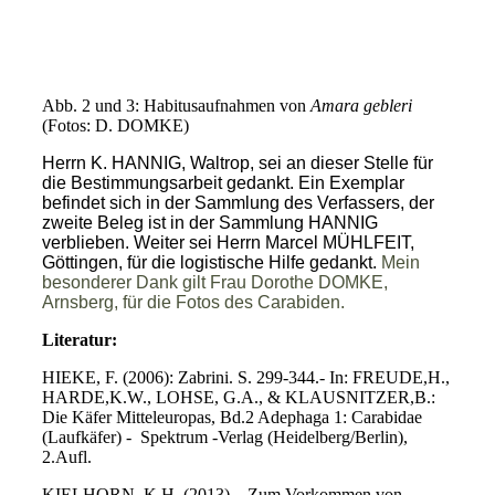
Amara gebleri
Abb. 2 und 3: Habitusaufnahmen von
Amara gebleri
(Fotos: D. DOMKE)
Herrn K. HANNIG, Waltrop, sei an dieser Stelle für
die Bestimmungsarbeit gedankt. Ein Exemplar
befindet sich in der Sammlung des Verfassers, der
zweite Beleg ist in der Sammlung HANNIG
verblieben. Weiter sei Herrn Marcel MÜHLFEIT,
Göttingen, für die logistische Hilfe gedankt.
Mein
besonderer Dank gilt Frau Dorothe DOMKE,
Arnsberg, für die Fotos des Carabiden.
Literatur:
HIEKE, F. (2006): Zabrini. S. 299-344.- In: FREUDE,H.,
HARDE,K.W., LOHSE, G.A., & KLAUSNITZER,B.:
Die Käfer Mitteleuropas, Bd.2 Adephaga 1: Carabidae
(Laufkäfer) - Spektrum -Verlag (Heidelberg/Berlin),
2.Aufl.
KIELHORN, K.H. (2013) – Zum Vorkommen von