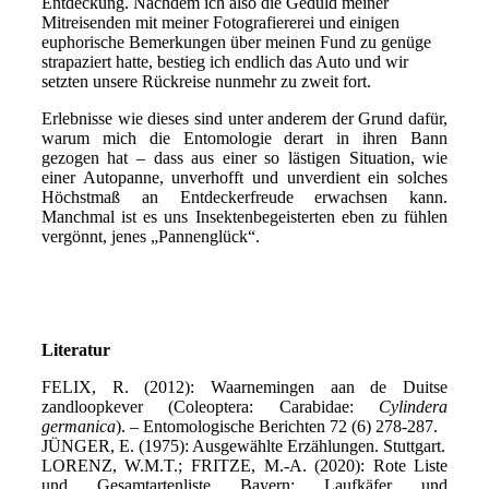
Entdeckung. Nachdem ich also die Geduld meiner
Mitreisenden mit meiner Fotografiererei und einigen
euphorische Bemerkungen über meinen Fund zu genüge
strapaziert hatte, bestieg ich endlich das Auto und wir
setzten unsere Rückreise nunmehr zu zweit fort.
Erlebnisse wie dieses sind unter anderem der Grund dafür,
warum mich die Entomologie derart in ihren Bann
gezogen hat – dass aus einer so lästigen Situation, wie
einer Autopanne, unverhofft und unverdient ein solches
Höchstmaß an Entdeckerfreude erwachsen kann.
Manchmal ist es uns Insektenbegeisterten eben zu fühlen
vergönnt, jenes „Pannenglück“.
Literatur
FELIX, R. (2012): Waarnemingen aan de Duitse
zandloopkever (Coleoptera: Carabidae:
Cylindera
germanica
). – Entomologische Berichten 72 (6) 278-287.
JÜNGER, E. (1975): Ausgewählte Erzählungen. Stuttgart.
LORENZ, W.M.T.; FRITZE, M.-A. (2020): Rote Liste
und Gesamtartenliste Bayern: Laufkäfer und