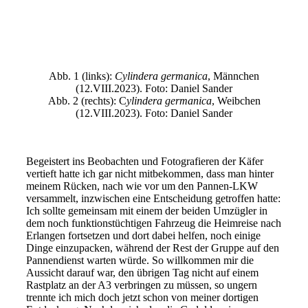
Cylindera_Weibchen_Sander
Abb. 1 (links):
Cylindera germanica
, Männchen
(12.VIII.2023). Foto: Daniel Sander
Abb. 2 (rechts): C
ylindera germanica
, Weibchen
(12.VIII.2023). Foto: Daniel Sander
Begeistert ins Beobachten und Fotografieren der Käfer
vertieft hatte ich gar nicht mitbekommen, dass man hinter
meinem Rücken, nach wie vor um den Pannen-LKW
versammelt, inzwischen eine Entscheidung getroffen hatte:
Ich sollte gemeinsam mit einem der beiden Umzügler in
dem noch funktionstüchtigen Fahrzeug die Heimreise nach
Erlangen fortsetzen und dort dabei helfen, noch einige
Dinge einzupacken, während der Rest der Gruppe auf den
Pannendienst warten würde. So willkommen mir die
Aussicht darauf war, den übrigen Tag nicht auf einem
Rastplatz an der A3 verbringen zu müssen, so ungern
trennte ich mich doch jetzt schon von meiner dortigen