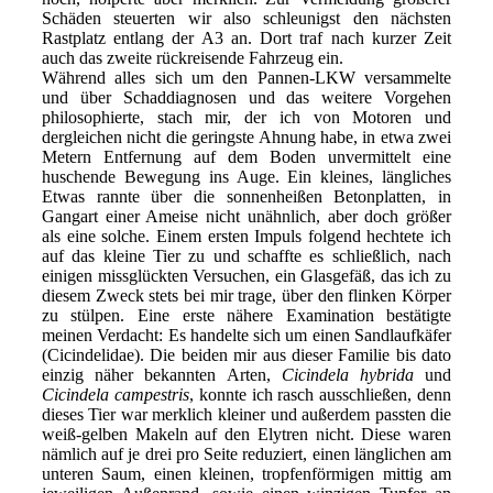
Schäden steuerten wir also schleunigst den nächsten
Rastplatz entlang der A3 an. Dort traf nach kurzer Zeit
auch das zweite rückreisende Fahrzeug ein.
Während alles sich um den Pannen-LKW versammelte
und über Schaddiagnosen und das weitere Vorgehen
philosophierte, stach mir, der ich von Motoren und
dergleichen nicht die geringste Ahnung habe, in etwa zwei
Metern Entfernung auf dem Boden unvermittelt eine
huschende Bewegung ins Auge. Ein kleines, längliches
Etwas rannte über die sonnenheißen Betonplatten, in
Gangart einer Ameise nicht unähnlich, aber doch größer
als eine solche. Einem ersten Impuls folgend hechtete ich
auf das kleine Tier zu und schaffte es schließlich, nach
einigen missglückten Versuchen, ein Glasgefäß, das ich zu
diesem Zweck stets bei mir trage, über den flinken Körper
zu stülpen. Eine erste nähere Examination bestätigte
meinen Verdacht: Es handelte sich um einen Sandlaufkäfer
(Cicindelidae). Die beiden mir aus dieser Familie bis dato
einzig näher bekannten Arten,
Cicindela hybrida
und
Cicindela campestris
, konnte ich rasch ausschließen, denn
dieses Tier war merklich kleiner und außerdem passten die
weiß-gelben Makeln auf den Elytren nicht. Diese waren
nämlich auf je drei pro Seite reduziert, einen länglichen am
unteren Saum, einen kleinen, tropfenförmigen mittig am