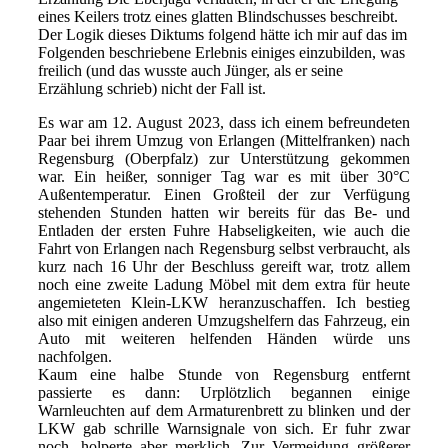
eines Keilers trotz eines glatten Blindschusses beschreibt.
Der Logik dieses Diktums folgend hätte ich mir auf das im
Folgenden beschriebene Erlebnis einiges einzubilden, was
freilich (und das wusste auch Jünger, als er seine
Erzählung schrieb) nicht der Fall ist.
Es war am 12. August 2023, dass ich einem befreundeten
Paar bei ihrem Umzug von Erlangen (Mittelfranken) nach
Regensburg (Oberpfalz) zur Unterstützung gekommen
war. Ein heißer, sonniger Tag war es mit über 30°C
Außentemperatur. Einen Großteil der zur Verfügung
stehenden Stunden hatten wir bereits für das Be- und
Entladen der ersten Fuhre Habseligkeiten, wie auch die
Fahrt von Erlangen nach Regensburg selbst verbraucht, als
kurz nach 16 Uhr der Beschluss gereift war, trotz allem
noch eine zweite Ladung Möbel mit dem extra für heute
angemieteten Klein-LKW heranzuschaffen. Ich bestieg
also mit einigen anderen Umzugshelfern das Fahrzeug, ein
Auto mit weiteren helfenden Händen würde uns
nachfolgen.
Kaum eine halbe Stunde von Regensburg entfernt
passierte es dann: Urplötzlich begannen einige
Warnleuchten auf dem Armaturenbrett zu blinken und der
LKW gab schrille Warnsignale von sich. Er fuhr zwar
noch, holperte aber merklich. Zur Vermeidung größerer