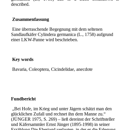
described.
Zusammenfassung
Eine überraschende Begegnung mit dem seltenen
Sandlaufkäfer Cylindera germanica (L., 1758) aufgrund
einer LKW-Panne wird beschrieben.
Key words
Bavaria, Coleoptera, Cicindelidae, anecdote
Fundbericht
„Bei Hofe, im Krieg und unter Jägern schätzt man den
glücklichen Zufall und rechnet ihn dem Manne zu.“
(JÜNGER 1975, S. 269) – ließ dereinst der Schriftsteller
und Käfersammler Ernst Jünger (1895-1998) in seiner
Erzählung Die Eberjagd verlauten, in der er die Erlegung