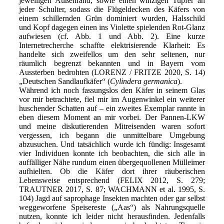
jeweiligen Außenrand, sowie einen winzigen Tupfer an
jeder Schulter, sodass die Flügeldecken des Käfers von
einem schillernden Grün dominiert wurden, Halsschild
und Kopf dagegen einen ins Violette spielenden Rot-Glanz
aufwiesen (cf. Abb. 1 und Abb. 2). Eine kurze
Internetrecherche schaffte elektrisierende Klarheit: Es
handelte sich zweifellos um den sehr seltenen, nur
räumlich begrenzt bekannten und in Bayern vom
Aussterben bedrohten (LORENZ / FRITZE 2020, S. 14)
„Deutschen Sandlaufkäfer“ (
Cylindera germanica
).
Während ich noch fassungslos den Käfer in seinem Glas
vor mir betrachtete, fiel mir im Augenwinkel ein weiterer
huschender Schatten auf – ein zweites Exemplar rannte in
eben diesem Moment an mir vorbei. Der Pannen-LKW
und meine diskutierenden Mitreisenden waren sofort
vergessen, ich begann die unmittelbare Umgebung
abzusuchen. Und tatsächlich wurde ich fündig: Insgesamt
vier Individuen konnte ich beobachten, die sich alle in
auffälliger Nähe rundum einen übergequollenen Mülleimer
aufhielten. Ob die Käfer dort ihrer räuberischen
Lebensweise entsprechend (FELIX 2012, S. 279;
TRAUTNER 2017, S. 87; WACHMANN et al. 1995, S.
104) Jagd auf saprophage Insekten machten oder gar selbst
weggeworfene Speisereste („Aas“) als Nahrungsquelle
nutzen, konnte ich leider nicht herausfinden. Jedenfalls