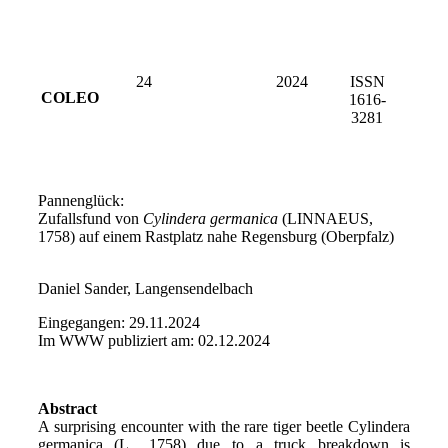
24
2024
ISSN
COLEO
1616-
3281
Pannenglück:
Zufallsfund von
Cylindera germanica
(LINNAEUS,
1758) auf einem Rastplatz nahe Regensburg (Oberpfalz)
Daniel Sander, Langensendelbach
Eingegangen: 29.11.2024
Im WWW publiziert am: 02.12.2024
Abstract
A surprising encounter with the rare tiger beetle Cylindera
germanica (L., 1758) due to a truck breakdown is