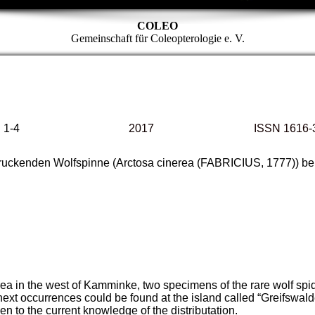
COLEO
Gemeinschaft für Coleopterologie e. V.
1-4
2017
ISSN 1616-
ruckenden Wolfspinne (Arctosa cinerea (FABRICIUS, 1777)) b
area in the west of Kamminke, two specimens of the rare wolf spi
t occurrences could be found at the island called “Greifswalde
ken to the current knowledge of the distributation.