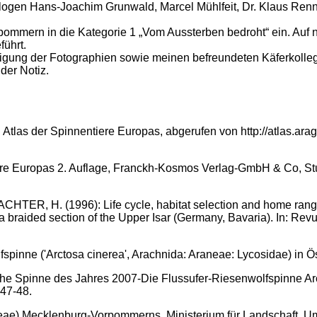
ologen Hans-Joachim Grunwald, Marcel Mühlfeit, Dr. Klaus Ren
ommern in die Kategorie 1 „Vom Aussterben bedroht“ ein. Auf n
führt.
ertigung der Fotographien sowie meinen befreundeten Käferkoll
der Notiz.
der Spinnentiere Europas, abgerufen von http://atlas.ara
 Europas 2. Auflage, Franckh-Kosmos Verlag-GmbH & Co, Stutt
ER, H. (1996): Life cycle, habitat selection and home range
a braided section of the Upper Isar (Germany, Bavaria). In: Rev
inne ('Arctosa cinerea', Arachnida: Araneae: Lycosidae) in Ös
e Spinne des Jahres 2007-Die Flussufer-Riesenwolfspinne Ar
 47-48.
eae) Mecklenburg-Vorpommerns. Ministerium für Landschaft, U