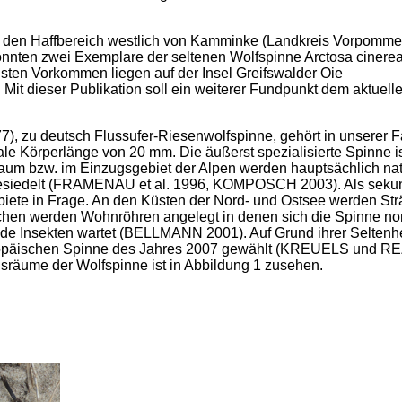
n den Haffbereich westlich von Kamminke (Landkreis Vorpomme
nnten zwei Exemplare der seltenen Wolfspinne Arctosa cinere
ten Vorkommen liegen auf der Insel Greifswalder Oie
eser Publikation soll ein weiterer Fundpunkt dem aktuell
), zu deutsch Flussufer-Riesenwolfspinne, gehört in unserer 
le Körperlänge von 20 mm. Die äußerst spezialisierte Spinne is
aum bzw. im Einzugsgebiet der Alpen werden hauptsächlich nat
 besiedelt (FRAMENAU et al. 1996, KOMPOSCH 2003). Als seku
te in Frage. An den Küsten der Nord- und Ostsee werden St
chen werden Wohnröhren angelegt in denen sich die Spinne n
nde Insekten wartet (BELLMANN 2001). Auf Grund ihrer Seltenhe
ropäischen Spinne des Jahres 2007 gewählt (KREUELS und R
nsräume der Wolfspinne ist in Abbildung 1 zusehen.