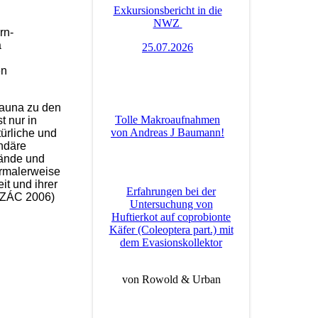
Exkursionsbericht in die
NWZ
rn-
a
25.07.2026
en
Fauna zu den
Tolle Makroaufnahmen
t nur in
von Andreas J Baumann!
ürliche und
ndäre
rände und
ormalerweise
it und ihrer
Erfahrungen bei der
EZÁC 2006)
Untersuchung von
Huftierkot auf coprobionte
Käfer (Coleoptera part.) mit
dem Evasionskollektor
von Rowold & Urban