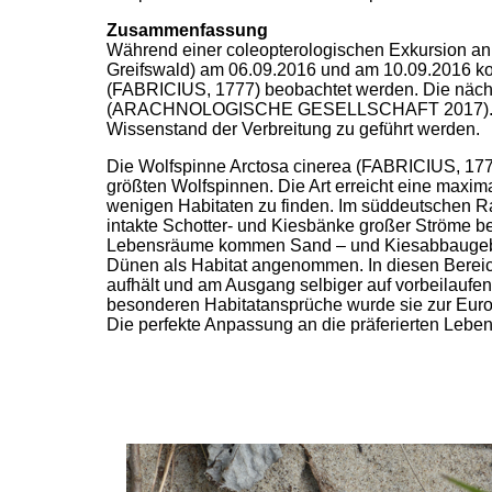
Zusammenfassung
Während einer coleopterologischen Exkursion a
Greifswald) am 06.09.2016 und am 10.09.2016 ko
(FABRICIUS, 1777) beobachtet werden. Die nächs
(ARACHNOLOGISCHE GESELLSCHAFT 2017). Mit di
Wissenstand der Verbreitung zu geführt werden.
Die Wolfspinne Arctosa cinerea (FABRICIUS, 1777
größten Wolfspinnen. Die Art erreicht eine maxima
wenigen Habitaten zu finden. Im süddeutschen R
intakte Schotter- und Kiesbänke großer Ströme
Lebensräume kommen Sand – und Kiesabbaugebie
Dünen als Habitat angenommen. In diesen Berei
aufhält und am Ausgang selbiger auf vorbeilaufe
besonderen Habitatansprüche wurde sie zur Eu
Die perfekte Anpassung an die präferierten Lebe