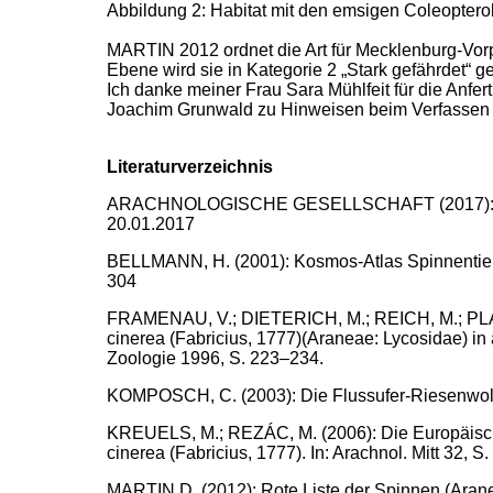
Abbildung 2: Habitat mit den emsigen Coleopter
MARTIN 2012 ordnet die Art für Mecklenburg-Vorp
Ebene wird sie in Kategorie 2 „Stark gefährdet“ ge
Ich danke meiner Frau Sara Mühlfeit für die Anf
Joachim Grunwald zu Hinweisen beim Verfassen 
Literaturverzeichnis
ARACHNOLOGISCHE GESELLSCHAFT (2017): Atlas 
20.01.2017
BELLMANN, H. (2001): Kosmos-Atlas Spinnentiere
304
FRAMENAU, V.; DIETERICH, M.; REICH, M.; PLACHT
cinerea (Fabricius, 1777)(Araneae: Lycosidae) in 
Zoologie 1996, S. 223–234.
KOMPOSCH, C. (2003): Die Flussufer-Riesenwolfsp
KREUELS, M.; REZÁC, M. (2006): Die Europäisch
cinerea (Fabricius, 1777). In: Arachnol. Mitt 32, S.
MARTIN D. (2012): Rote Liste der Spinnen (Aran