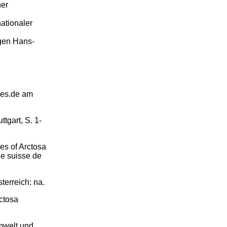
ner
ationaler
egen Hans-
ges.de am
gart, S. 1-
s of Arctosa
ue suisse de
terreich: na.
ctosa
mwelt und