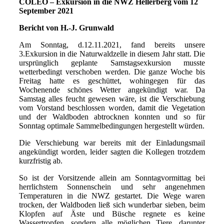
COLEO – Exkursion in die NWZ Hellerberg vom 12
September 2021
Bericht von H.-J. Grunwald
Am Sonntag, d.12.11.2021, fand bereits unsere
3.Exkursion in die Naturwaldzelle in diesem Jahr statt. Die
ursprünglich geplante Samstagsexkursion musste
wetterbedingt verschoben werden. Die ganze Woche bis
Freitag hatte es geschüttet, wohingegen für das
Wochenende schönes Wetter angekündigt war. Da
Samstag alles feucht gewesen wäre, ist die Verschiebung
vom Vorstand beschlossen worden, damit die Vegetation
und der Waldboden abtrocknen konnten und so für
Sonntag optimale Sammelbedingungen hergestellt würden.
Die Verschiebung war bereits mit der Einladungsmail
angekündigt worden, leider sagten die Kollegen trotzdem
kurzfristig ab.
So ist der Vorsitzende allein am Sonntagvormittag bei
herrlichstem Sonnenschein und sehr angenehmen
Temperaturen in die NWZ gestartet. Die Wege waren
trocken, der Waldboden ließ sich wunderbar sieben, beim
Klopfen auf Äste und Büsche regnete es keine
Wassertropfen, sondern alle möglichen Tiere, darunter