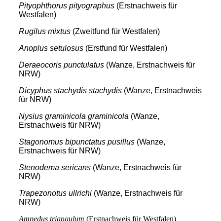
Pityophthorus pityographus
(Erstnachweis für
Westfalen)
Rugilus mixtus
(Zweitfund für Westfalen)
Anoplus setulosus
(Erstfund für Westfalen)
Deraeocoris punctulatus
(Wanze, Erstnachweis für
NRW)
Dicyphus stachydis stachydis
(Wanze, Erstnachweis
für NRW)
Nysius graminicola graminicola
(Wanze,
Erstnachweis für NRW)
Stagonomus bipunctatus pusillus
(Wanze,
Erstnachweis für NRW)
Stenodema sericans
(Wanze, Erstnachweis für
NRW)
Trapezonotus ullrichi
(Wanze, Erstnachweis für
NRW)
Ampedus triangulum
(Erstnachweis für Westfalen)