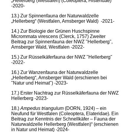
„Hellerberg“(Westfalen) (Coleoptera, Histeridae)
-2020-
13.)
Zur Spinnenfauna der Naturwaldzelle
„Hellerberg“
(Westfalen, Arnsberger Wald)
-2021-
14.) Zur Biologie der Grünen Huschspinne
Micrommata virescens (Clerck, 1757) Zweiter
Beitrag zur Spinnenfauna der NWZ "Hellerberg",
Arnsberger Wald, Westfalen -2022-
15.) Zur Rüsselkäferfauna der NWZ "Hellerberg"
-2022-
16.) Zur Wanzenfauna der Naturwaldzelle
„Hellerberg“, Arnsberger Wald (erschienen bei
"Natur und Heimat") -2023-
17.) Erster Nachtrag zur Rüsselkäferfauna der NWZ
Hellerberg -2023-
18.)
Ampedus triangulum
(DORN, 1924) – ein
Neufund für Westfalen (Coleoptera, Elateridae). Ein
Beitrag zur Kenntnis der Schnellkäfer – Fauna der
Naturwaldzelle Hellerberg (Westfalen)“ (erschienen
in Natur und Heimat) -2024-