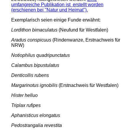
umfangreiche Publikation ist erstellt worden
(erschienen bei "Natur und Heimat").
Exemplarisch seien einige Funde erwähnt:
Lordithon bimaculatus
(Neufund für Westfalen)
Aradus conspicuus
(Rindenwanze, Erstnachweis für
NRW)
Notiophilus quadripunctatus
Calambus bipustulatus
Denticollis rubens
Margarinotus ignobilis
(Erstnachweis für Westfalen)
Hister helluo
Triplax rufipes
Aphanisticus elongatus
Pedostrangalia revestita