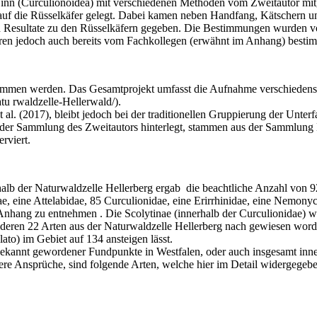
 Sinn (Curculionoidea) mit verschiedenen Methoden vom Zweitautor mi
us auf die Rüsselkäfer gelegt. Dabei kamen neben Handfang, Kätschern 
en Resultate zu den Rüsselkäfern gegeben. Die Bestim­mungen wurden 
 waren jedoch auch bereits vom Fachkollegen (erwähnt im Anhang) besti
ommen werden. Das Gesamtprojekt umfasst die Aufnahme verschiedens
atu rwaldzelle-Hellerwald/).
l. (2017), bleibt jedoch bei der traditionellen Gruppierung der Unter
n der Sammlung des Zweitautors hinterlegt, stammen aus der Sammlung
rviert.
alb der Naturwaldzelle Hellerberg ergab die beachtliche Anzahl von 9
ae, eine Attelabidae, 85 Curculio­nidae, eine Erirrhinidae, eine Nemony
m Anhang zu entnehmen . Die Scolytinae (inner­halb der Curculionidae) w
its deren 22 Arten aus der Naturwaldzelle Hellerberg nach­ gewiesen wo
ato) im Gebiet auf 134 ansteigen lässt.
bekannt gewordener Fundpunkte in Westfalen, oder auch insgesamt inne
ere Ansprüche, sind folgende Arten, welche hier im Detail widergegeb