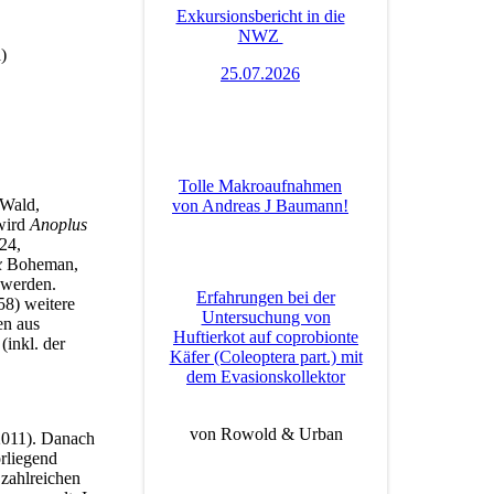
Exkursionsbericht in die
NWZ
)
25.07.2026
Tolle Makroaufnahmen
 Wald,
von Andreas J Baumann!
wird
Anoplus
24,
x
Boheman,
 werden.
Erfahrungen bei der
58) weitere
Untersuchung von
en aus
Huftierkot auf coprobionte
(inkl. der
Käfer (Coleoptera part.) mit
dem Evasionskollektor
von Rowold & Urban
 2011). Danach
rliegend
zahlreichen