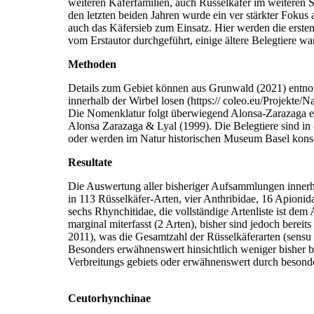
weiteren Käferfamilien, auch Rüsselkäfer im weiteren
den letzten beiden Jahren wurde ein ver­ stärkter Fok
auch das Käfersieb zum Einsatz. Hier werden die erst
vom Erstautor durchgeführt, einige ältere Beleg­tiere
Methoden
Details zum Gebiet können aus Grunwald (2021) entn
innerhalb der Wirbel losen (https:// coleo.eu/Projekte/N
Die Nomenklatur folgt überwiegend Alonsa-Zarazaga et a
Alonsa­ Zarazaga & Lyal (1999). Die Belegtiere sind i
oder werden im Natur­ historischen Museum Basel konse
Resultate
Die Auswertung aller bisheriger Aufsammlungen innerh
in 113 Rüssel­käfer-Arten, vier Anthribidae, 16 Apionid
sechs Rhynchitidae, die vollständige Artenliste ist de
marginal miterfasst (2 Arten), bisher sind jedoch bere
2011), was die Gesamtzahl der Rüsselkäferarten (sensu l
Besonders erwähnenswert hinsichtlich weniger bisher 
Verbreitungs­ gebiets oder erwähnenswert durch besond
Ceutorhynchinae