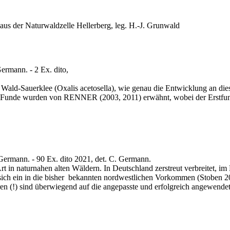
aus der Naturwaldzelle Heller­berg, leg. H.-J. Grunwald
ermann. - 2 Ex. dito,
ald-Sauerklee (Oxalis acetosella), wie genau die Entwicklung an dies
!). Funde wurden von RENNER (2003, 2011) erwähnt, wobei der Erstfun
 Germann. - 90 Ex. dito 2021, det. C. Germann.
 in naturnahen alten Wäldern. In Deutschland zerstreut verbreitet, i
ich ein in die bisher bekannten nordwestlichen Vorkommen (Stoben 2
en (!) sind überwiegend auf die angepasste und erfolgreich angewend