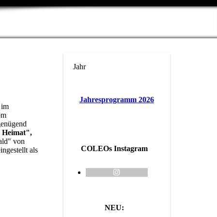
Jahr
Jahresprogramm 2026
 im
om
genügend
 Heimat",
ald" von
COLEOs Instagram
gestellt als
NEU: