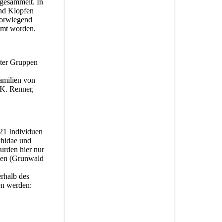
tgesammelt. In
und Klopfen
vorwiegend
mmt worden.
ter Gruppen
familien von
 K. Renner,
21 Individuen
chidae und
urden hier nur
rden (Grunwald
rhalb des
en werden: