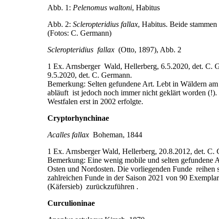
Abb. 1:
Pelenomus waltoni
, Habitus
Abb. 2:
Scleropteridius fallax
, Habitus. Beide stammen 
(Fotos: C. Germann)
Scleropteridius fallax
(Otto, 1897), Abb. 2
1 Ex. Arnsberger Wald, Hellerberg, 6.5.2020, det. C. G
9.5.2020, det. C. Germann.
Bemerkung: Selten gefundene Art. Lebt in Wäldern am W
abläuft ist jedoch noch immer nicht geklärt worden (
Westfalen erst in 2002 erfolgte.
Cryptorhynchinae
Acalles fallax
Boheman, 1844
1 Ex. Arnsberger Wald, Hellerberg, 20.8.2012, det. C.
Bemerkung: Eine wenig mobile und selten gefundene Art
Osten und Nordosten. Die vorliegenden Funde reihen s
zahlreichen Funde in der Saison 2021 von 90 Exemplar
(Käfersieb) zurückzuführen .
Curculioninae