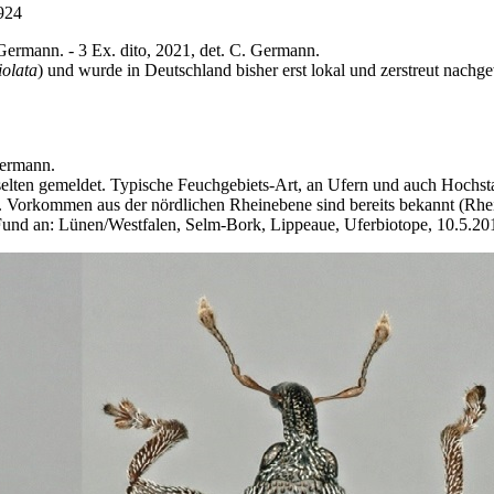
924
Germann. - 3 Ex. dito, 2021, det. C. Germann.
iolata
) und wurde in Deutschland bisher erst lokal und zerstreut nachg
Germann.
selten gemeldet. Typi­sche Feuchgebiets-Art, an Ufern und auch Hochst
64). Vorkommen aus der nördlichen Rheinebene sind bereits bekannt (Rh
 Fund an: Lünen/Westfalen, Selm-Bork, Lippeaue, Uferbiotope, 10.5.20