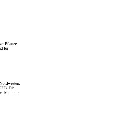
er Pflanze
d für
m Nordwesten,
022). Die
ete Methodik