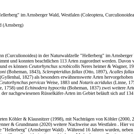
ellerberg" im Arnsberger Wald, Westfalen (Coleoptera, Curculionoidea
d (Arnsberg)
n (Curculionoidea) in der Naturwaldzelle "Hellerberg" im Arnsberger
stimmt und konnten beachtlichen 113 Arten zugeordnet werden. Davon 
t und es können
Ceutorhynchus scrobicollis
Neres­ heimer & Wagner, 19
oni
(Boheman, 1843),
Scleropteridius fallax
(Otto, 1897),
Acalles falla
(Gyllenhal, 1827) als besonders erwähnenswerte Arten hervorgehoben
Ceutorhynchus pervicax
Weise, 1883 und
Notaris acridulus
(Linne, 17
e, 1758) und
Echinodera hypocrita
(Boheman, 1837) zwei weitere Art
der nachgewiesenen Rüsselkäfer-Arten im Gebiet beläuft sich auf 134 
ieten Köhler & Klausnitzer (1998), mit Nachträgen von Köhler (2000,
nner & Grundmann (2020) weitere Nachweise aus Westfalen . Hier vo
e "Hellerberg" (Arnsberger Wald) . Während 16 Jahren wurden, neben 