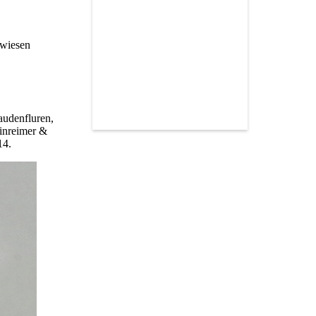
ewiesen
audenfluren,
einreimer &
14.