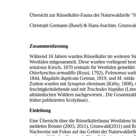
Übersicht zur Rüsselkäfer-Fauna der Naturwaldzelle "H
Christoph Germann (Basel) & Hans-Joachim. Grunwal
Zusammenfassung
Während 16 Jahren wurden Rüsselkäfer im weiteren Sin
Westfalen mitge­sammelt. Diese wurden vorliegend be
setulosus
Kirsch, 1870 erstmals für Westfalen gemelde
Otiorhynchus armadillo
(Rossi, 1792),
Pelenomus walt
1844,
Magdalis duplicata
Germar, 1819, und
M. nitida
Zudem wurden mit
Synapion ebeninum
(Kirby, 1808),
feuchtigkeitsliebende und mit
Trachodes hispidus
(Linn
altständischen Wäldern nachgewiesen . Die Gesamtzahl 
früher publizierten Scolytinae) .
Einleitung
Eine Übersicht über die Rüsselkäferfauna Westfalens b
meldeten Renner (2003, 2011), Grunwald(2011) und Re
Nachweise mit Fokus auf das Gebiet der Naturwaldzell